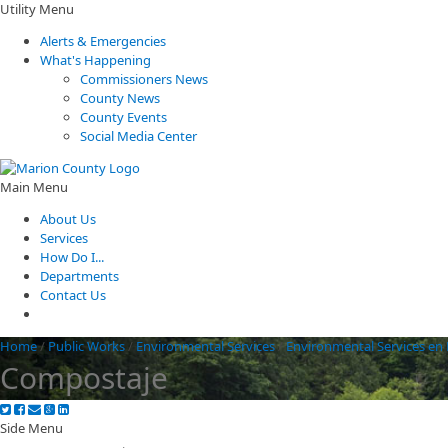
Utility Menu
Alerts & Emergencies
What's Happening
Commissioners News
County News
County Events
Social Media Center
Main Menu
About Us
Services
How Do I...
Departments
Contact Us
Home
/
Public Works
/
Environmental Services
/
Environmental Services en
Compostaje
Side Menu