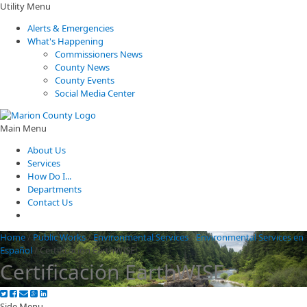
Utility Menu
Alerts & Emergencies
What's Happening
Commissioners News
County News
County Events
Social Media Center
Main Menu
About Us
Services
How Do I...
Departments
Contact Us
Home
/
Public Works
/
Environmental Services
/
Environmental Services en
Español
/
Certificación EarthWISE
Certificación EarthWISE
Side Menu