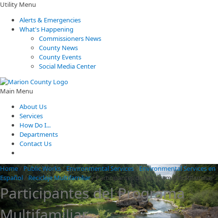
Utility Menu
Alerts & Emergencies
What's Happening
Commissioners News
County News
County Events
Social Media Center
Main Menu
About Us
Services
How Do I...
Departments
Contact Us
Home
/
Public Works
/
Environmental Services
/
Environmental Services en
Español
/
Reciclaje Multifamiliar
/
Participantes del Programa Multifamiliar
Participantes del Programa
Multifamiliar