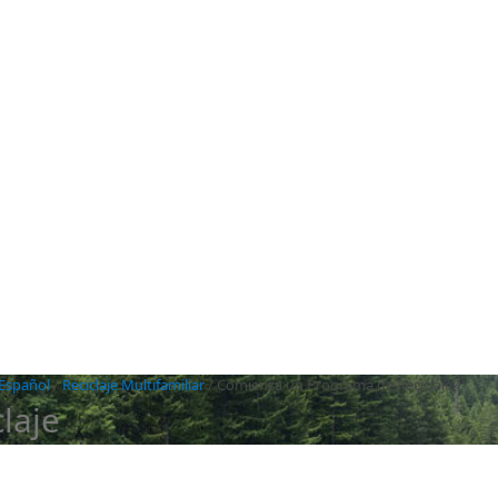
 Español
/
Reciclaje Multifamiliar
/
Comienza un Programa de Reciclaje
laje