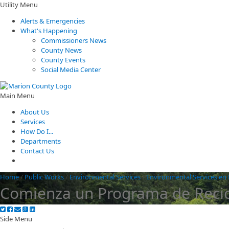
Utility Menu
Alerts & Emergencies
What's Happening
Commissioners News
County News
County Events
Social Media Center
Main Menu
About Us
Services
How Do I...
Departments
Contact Us
Home
/
Public Works
/
Environmental Services
/
Environmental Services en
Comienza un Programa de Recic
Side Menu